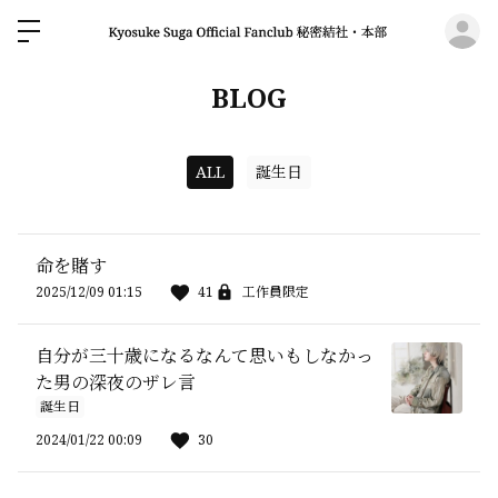
ロ
BLOG
ALL
誕生日
命を賭す
2025/12/09 01:15
41
工作員限定
自分が三十歳になるなんて思いもしなかっ
た男の深夜のザレ言
誕生日
2024/01/22 00:09
30