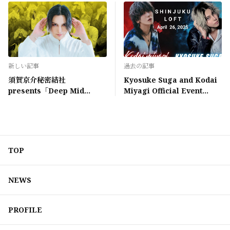
新しい記事
過去の記事
須賀京介秘密結社
Kyosuke Suga and Kodai
presents「Deep Mid
Miyagi Official Event
Summer」FC会員様限定先
"Two of us" vol.2 開催決
行抽選受付
定！
TOP
NEWS
PROFILE